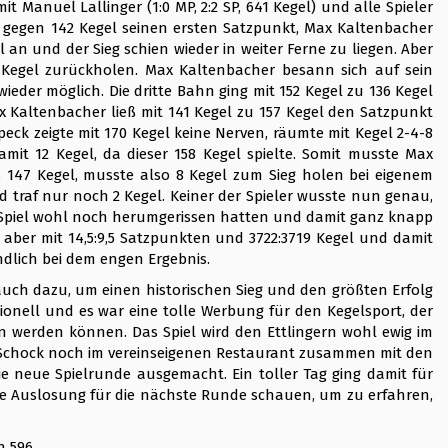
it Manuel Lallinger (1:0 MP, 2:2 SP, 641 Kegel) und alle Spieler
l gegen 142 Kegel seinen ersten Satzpunkt, Max Kaltenbacher
 an und der Sieg schien wieder in weiter Ferne zu liegen. Aber
 Kegel zurückholen. Max Kaltenbacher besann sich auf sein
eder möglich. Die dritte Bahn ging mit 152 Kegel zu 136 Kegel
Kaltenbacher ließ mit 141 Kegel zu 157 Kegel den Satzpunkt
ck zeigte mit 170 Kegel keine Nerven, räumte mit Kegel 2-4-8
it 12 Kegel, da dieser 158 Kegel spielte. Somit musste Max
s 147 Kegel, musste also 8 Kegel zum Sieg holen bei eigenem
d traf nur noch 2 Kegel. Keiner der Spieler wusste nun genau,
as Spiel wohl noch herumgerissen hatten und damit ganz knapp
ber mit 14,5:9,5 Satzpunkten und 3722:3719 Kegel und damit
dlich bei dem engen Ergebnis.
 auch dazu, um einen historischen Sieg und den größten Erfolg
ionell und es war eine tolle Werbung für den Kegelsport, der
n werden können. Das Spiel wird den Ettlingern wohl ewig im
 Schock noch im vereinseigenen Restaurant zusammen mit den
e neue Spielrunde ausgemacht. Ein toller Tag ging damit für
e Auslosung für die nächste Runde schauen, um zu erfahren,
n 596