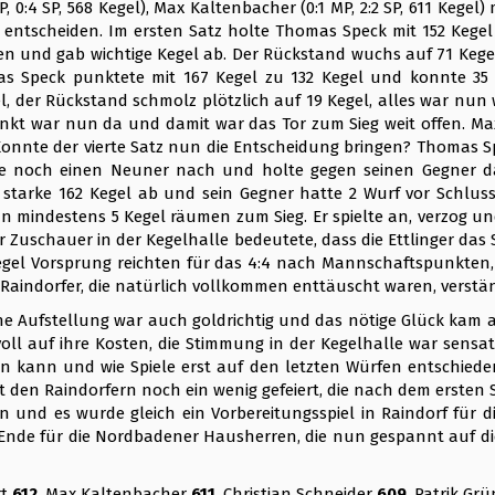
 0:4 SP, 568 Kegel), Max Kaltenbacher (0:1 MP, 2:2 SP, 611 Kegel) m
u entscheiden. Im ersten Satz holte Thomas Speck mit 152 Kege
ten und gab wichtige Kegel ab. Der Rückstand wuchs auf 71 Kegel
s Speck punktete mit 167 Kegel zu 132 Kegel und konnte 35
, der Rückstand schmolz plötzlich auf 19 Kegel, alles war nun wi
kt war nun da und damit war das Tor zum Sieg weit offen. Max 
Konnte der vierte Satz nun die Entscheidung bringen? Thomas Spe
e noch einen Neuner nach und holte gegen seinen Gegner dam
 starke 162 Kegel ab und sein Gegner hatte 2 Wurf vor Schlus
nun mindestens 5 Kegel räumen zum Sieg. Er spielte an, verzog un
er Zuschauer in der Kegelhalle bedeutete, dass die Ettlinger d
l Vorsprung reichten für das 4:4 nach Mannschaftspunkten, a
Raindorfer, die natürlich vollkommen enttäuscht waren, verstän
sche Aufstellung war auch goldrichtig und das nötige Glück kam
voll auf ihre Kosten, die Stimmung in der Kegelhalle war sensat
in kann und wie Spiele erst auf den letzten Würfen entschiede
 den Raindorfern noch ein wenig gefeiert, die nach dem ersten
und es wurde gleich ein Vorbereitungsspiel in Raindorf für di
 Ende für die Nordbadener Hausherren, die nun gespannt auf di
rt
612
, Max Kaltenbacher
611
, Christian Schneider
609
, Patrik Grü