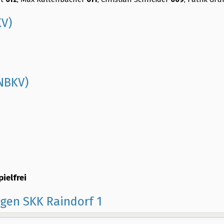
KV)
 NBKV)
ielfrei
egen SKK Raindorf 1