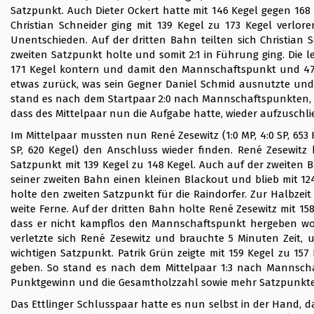
Satzpunkt. Auch Dieter Ockert hatte mit 146 Kegel gegen 168
Christian Schneider ging mit 139 Kegel zu 173 Kegel verlo
Unentschieden. Auf der dritten Bahn teilten sich Christian
zweiten Satzpunkt holte und somit 2:1 in Führung ging. Die 
171 Kegel kontern und damit den Mannschaftspunkt und 47 Ke
etwas zurück, was sein Gegner Daniel Schmid ausnutzte und
stand es nach dem Startpaar 2:0 nach Mannschaftspunkten, 5,5:
dass des Mittelpaar nun die Aufgabe hatte, wieder aufzuschli
Im Mittelpaar mussten nun René Zesewitz (1:0 MP, 4:0 SP, 653 Ke
SP, 620 Kegel) den Anschluss wieder finden. René Zesewitz
Satzpunkt mit 139 Kegel zu 148 Kegel. Auch auf der zweiten 
seiner zweiten Bahn einen kleinen Blackout und blieb mit 12
holte den zweiten Satzpunkt für die Raindorfer. Zur Halbzeit
weite Ferne. Auf der dritten Bahn holte René Zesewitz mit 15
dass er nicht kampflos den Mannschaftspunkt hergeben woll
verletzte sich René Zesewitz und brauchte 5 Minuten Zeit, 
wichtigen Satzpunkt. Patrik Grün zeigte mit 159 Kegel zu 1
geben. So stand es nach dem Mittelpaar 1:3 nach Mannschaf
Punktgewinn und die Gesamtholzzahl sowie mehr Satzpunkte s
Das Ettlinger Schlusspaar hatte es nun selbst in der Hand, 