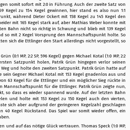
en somit sofort mit 2:0 in Führung. Auch der zweite Satz von
69 Kegel zu 154 Kegel gewinnen, hier stand es also nun 1:1
Punkt, während Dieter Ockert mit 158 Kegel zu 145 Kegel den
eider mit 165 Kegel stark auf, aber Mathias Weber konnte mit
en Bahn nicht so richtig in Schwung und blieb mit 139 Kegel
nd so mit 2 Kegel Vorsprung den Mannschaftspunkt holte. So
 sich die Ettlinger den Start allerdings nicht vorgestellt, so
rün (0:1 MP, 2:2 SP, 596 Kegel) gegen Michael Kotal (1:0 MP, 2:2
ersten Satzpunkt holen, Patrik Grün hingegen verlor seinen
n Weg und holte den zweiten Satzpunkt. Patrik Grün hatte auf
te sein Gegner Michael Kotal mit 153 Kegel gnadenlos aus und
n 63 Kegel für die Ettlinger und ein möglicher Sieg rückte in
n Mannschaftspunkt für die Ettlinger. Patrik Grün zeigte nun,
kt, so dass es wieder spannend wurde. Auf der letzten Bahn
elen und holte mit 153 Kegel zu 150 Kegel auch den vierten,
sste sich aber aufgrund der geringeren Kegelzahl geschlagen
 40 Kegel Rückstand. Das Spiel war somit wieder offen, ein
aben.
en und auf das nötige Glück vertrauen. Thomas Speck (1:0 MP,