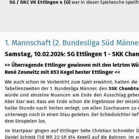
SG / DKC VK Ettlingen 4 (G)
war in dieser Spielwoche spielfr
1. Mannschaft (2. Bundesliga Süd Männe
Samstag, 10.02.2024: SG Ettlingen 1 - SKK Cham
>> Überragende Ettlinger gewinnen mit den letzten Wü
René Zesewitz mit 653 Kegel bester Ettlinger <<
Wie auch schon im Vorbericht zum Spiel erwähnt, hatten die 
Tabellenzweiten der 1. Bundesliga Männer, den
SSK Chambtal
würde und einzelne Nuancen am Ende den Ausschlag geben w
Aber klar war, dass am Ende schon die Ergebnisse der einz
halbe Stunde nach hinten verlegt, um allen Zuschauern zu erm
unterwegs noch in einen Stau gerieten. Der Schiedsrichter r
dem Einspielen los.
Im Startpaar gingen auf Ettlinger Seite Christian Schneider (0:
Daniel Schmid (1:0 MP, 2:2 SP, 614 Kegel) auf die Bahnen. I