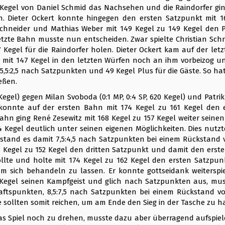
 Kegel von Daniel Schmid das Nachsehen und die Raindorfer ging
ren. Dieter Ockert konnte hingegen den ersten Satzpunkt mit 1
 Schneider und Mathias Weber mit 149 Kegel zu 149 Kegel den 
letzte Bahn musste nun entscheiden. Zwar spielte Christian Schn
gel für die Raindorfer holen. Dieter Ockert kam auf der letzt
 mit 147 Kegel in den letzten Würfen noch an ihm vorbeizog u
2,5 nach Satzpunkten und 49 Kegel Plus für die Gäste. So hatten
eßen.
gel) gegen Milan Svoboda (0:1 MP, 0:4 SP, 620 Kegel) und Patrik G
 konnte auf der ersten Bahn mit 174 Kegel zu 161 Kegel den 
Bahn ging René Zesewitz mit 168 Kegel zu 157 Kegel weiter seine
4 Kegel deutlich unter seinen eigenen Möglichkeiten. Dies nutz
 stand es damit 7,5:4,5 nach Satzpunkten bei einem Rückstand vo
8 Kegel zu 152 Kegel den dritten Satzpunkt und damit den erste
te und holte mit 174 Kegel zu 162 Kegel den ersten Satzpun
um sich behandeln zu lassen. Er konnte gottseidank weiterspi
57 Kegel seinen Kampfgeist und glich nach Satzpunkten aus, mu
tspunkten, 8,5:7,5 nach Satzpunkten bei einem Rückstand von
ollten somit reichen, um am Ende den Sieg in der Tasche zu h
das Spiel noch zu drehen, musste dazu aber überragend aufspiel