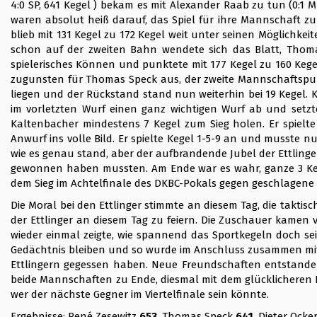
4:0 SP, 641 Kegel ) bekam es mit Alexander Raab zu tun (0:1 MP,
waren absolut heiß darauf, das Spiel für ihre Mannschaft z
blieb mit 131 Kegel zu 172 Kegel weit unter seinen Möglichkei
schon auf der zweiten Bahn wendete sich das Blatt, Thoma
spielerisches Können und punktete mit 177 Kegel zu 160 Kegel
zugunsten für Thomas Speck aus, der zweite Mannschaftspun
liegen und der Rückstand stand nun weiterhin bei 19 Kegel. 
im vorletzten Wurf einen ganz wichtigen Wurf ab und setzt
Kaltenbacher mindestens 7 Kegel zum Sieg holen. Er spielte
Anwurf ins volle Bild. Er spielte Kegel 1-5-9 an und musste 
wie es genau stand, aber der aufbrandende Jubel der Ettling
gewonnen haben mussten. Am Ende war es wahr, ganze 3 Kege
dem Sieg im Achtelfinale des DKBC-Pokals gegen geschlagene 
Die Moral bei den Ettlinger stimmte an diesem Tag, die takti
der Ettlinger an diesem Tag zu feiern. Die Zuschauer kamen 
wieder einmal zeigte, wie spannend das Sportkegeln doch se
Gedächtnis bleiben und so wurde im Anschluss zusammen mit
Ettlingern gegessen haben. Neue Freundschaften entstanden 
beide Mannschaften zu Ende, diesmal mit dem glücklicheren
wer der nächste Gegner im Viertelfinale sein könnte.
Ergebnisse:
René Zesewitz
653
, Thomas Speck
641
, Dieter Ocke