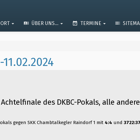
PORT
ÜBER UNS...
TERMINE
SITEM
-11.02.2024
 Achtelfinale des DKBC-Pokals, alle ande
okals gegen SKK Chambtalkegler Raindorf 1 mit
4:4
und
3722:3