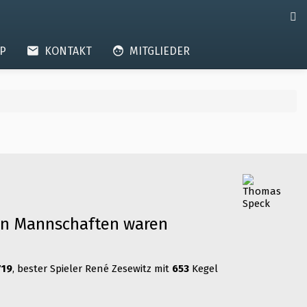
AP
KONTAKT
MITGLIEDER
ren Mannschaften waren
719
, bester Spieler René Zesewitz mit
653
Kegel