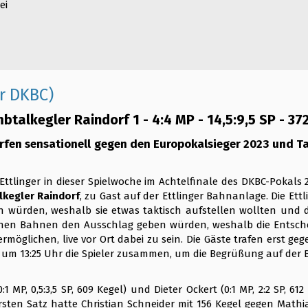
ei
r DKBC)
btalkegler Raindorf 1 - 4:4 MP - 14,5:9,5 SP - 37
rfen sensationell gegen den Europokalsieger 2023 und Ta
Ettlinger in dieser Spielwoche im Achtelfinale des DKBC-Pokals
kegler Raindorf
, zu Gast auf der Ettlinger Bahnanlage. Die Et
ürden, weshalb sie etwas taktisch aufstellen wollten und di
elnen Bahnen den Ausschlag geben würden, weshalb die Entsch
öglichen, live vor Ort dabei zu sein. Die Gäste trafen erst gege
ief um 13:25 Uhr die Spieler zusammen, um die Begrüßung auf de
1 MP, 0,5:3,5 SP, 609 Kegel) und Dieter Ockert (0:1 MP, 2:2 SP, 61
m ersten Satz hatte Christian Schneider mit 156 Kegel gegen Mat